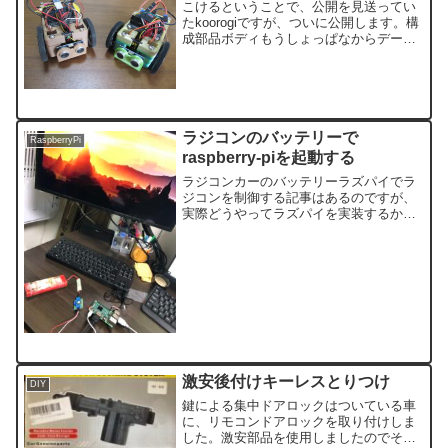
こけるということで、公開を見送ってい
たkoorogiですが、ついに公開します。構
成部品ボディもうしょっぱなからデータ
ー出しちゃいます。まず今回は3点の部品
構成。センサー取り付けパーツkoorogi蓋
koorogi底ですね。その他部品このよう...
ラジコンのバッテリーで
RaspberryPi
raspberry-piを起動する
ラジコンカーのバッテリーラズパイでラ
ジコンを制御する記事はあるのですが、
実際どうやってラズパイを実装するかは
書いていないので、そのあたりを書きた
いと思います。電動ラジコンカーのバッ
テリーはニッカドです。こんな感じの外
見。こちらは7.2Vなん...
激安後付けキーレスとりつけ
DIY
鍵による集中ドアロックはついている車
に、リモコンドアロックを取り付けしま
した。激安部品を使用しましたのでその