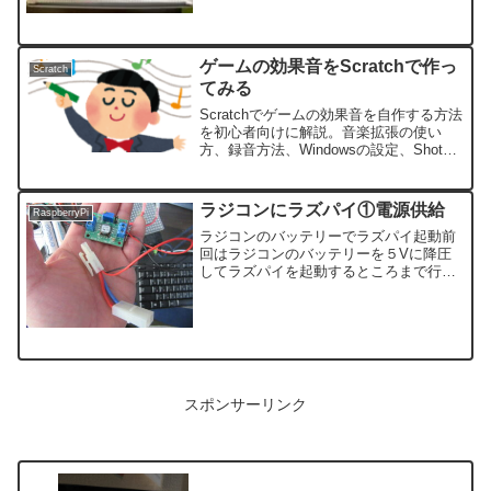
取り付けを記録しました。耐久性などは
まだわかっりませんけど。
ゲームの効果音をScratchで作っ
Scratch
てみる
Scratchでゲームの効果音を自作する方法
を初心者向けに解説。音楽拡張の使い
方、録音方法、Windowsの設定、Shotcut
での編集まで、無料でできる手順を丁寧
に紹介します。
ラジコンにラズパイ①電源供給
RaspberryPi
ラジコンのバッテリーでラズパイ起動前
回はラジコンのバッテリーを５Vに降圧
してラズパイを起動するところまで行い
ました。こちらの記事です。ただこれに
モーターやアンプやらいろいろつけるわ
けですね。おそらく電圧下がるのではな
いかと・・・。仮実装して...
スポンサーリンク