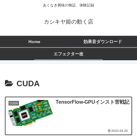
あくなき興味の検証、体験記録
カシキヤ姫の動く店
Home
効果音ダウンロード
エフェクター改
CUDA
TensorFlow-GPUインスト苦戦記
CUDA
2023.04.20