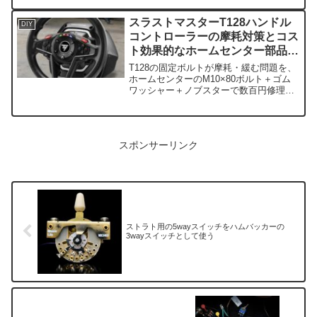
で紹介します。
スラストマスターT128ハンドル
DIY
コントローラーの摩耗対策とコス
ト効果的なホームセンター部品購
入
T128の固定ボルトが摩耗・緩む問題を、
ホームセンターのM10×80ボルト＋ゴム
ワッシャー＋ノブスターで数百円修理。
型番10184631で確実に代用できます。
スポンサーリンク
ストラト用の5wayスイッチをハムバッカーの
3wayスイッチとして使う