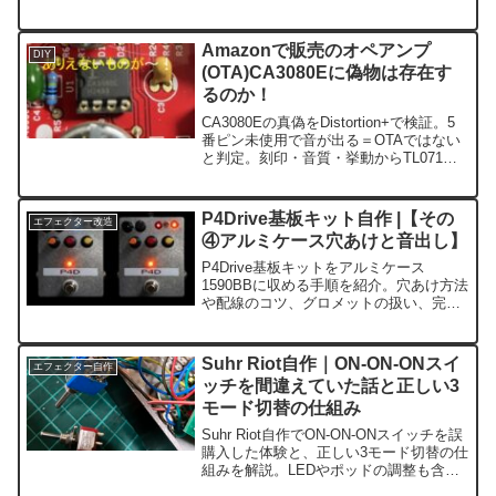
で、3000円のコンプが“相棒”に生まれ変
わるまでの記録です。
Amazonで販売のオペアンプ
DIY
(OTA)CA3080Eに偽物は存在す
るのか！
CA3080Eの真偽をDistortion+で検証。5
番ピン未使用で音が出る＝OTAではない
と判定。刻印・音質・挙動からTL071系
と推測。現行市場の危険性をまとめまし
た。
P4Drive基板キット自作 |【その
エフェクター改造
④アルミケース穴あけと音出し】
P4Drive基板キットをアルミケース
1590BBに収める手順を紹介。穴あけ方法
や配線のコツ、グロメットの扱い、完成
後の音出し動画までまとめた実践記事。
Suhr Riot自作｜ON-ON-ONスイ
エフェクター自作
ッチを間違えていた話と正しい3
モード切替の仕組み
Suhr Riot自作でON-ON-ONスイッチを誤
購入した体験と、正しい3モード切替の仕
組みを解説。LEDやポッドの調整も含
め、初心者が迷いやすいポイントを実例