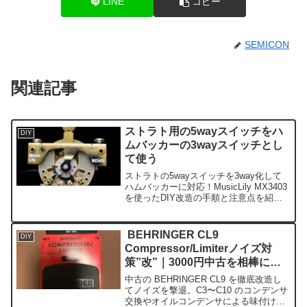
LINE
コピー
SEMICON
関連記事
ストラト用の5wayスイッチをハ
DIY
ムバッカーの3wayスイッチとし
て使う
ストラトの5wayスイッチを3way化して
ハムバッカーに対応！MusicLily MX3403
を使ったDIY改造の手順と注意点を紹
介。
BEHRINGER CL9
DIY
Compressor/Limiterノイズ対
策”改”｜3000円中古を相棒に育
てる！
中古の BEHRINGER CL9 を徹底改造し
てノイズを撃退。C3〜C10 のコンデンサ
交換やオイルコンデンサによる味付け