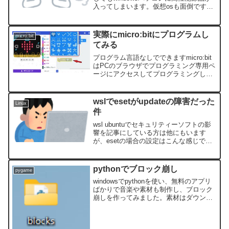
入ってしまいます。仮想osも面倒です
し、もう少し手軽にwindowsで実験環境
をつくりたい！でもAnacondaはそんなに
使わない。といったわけで、pipで環境作
実際にmicro:bitにプログラムし
micro:bit
りをしてみました。
てみる
プログラム言語なしでできますmicro:bit
はPCのブラウザでプログラミング専用ペ
ージにアクセスしてプログラミングしま
す。scratchをやったことがあれば、同じ
ような感じでできます。画面上で、条件
にやることをはめ込むだけです。実際に
wslでesetがupdateの障害だった
Linux
やっ...
件
wsl ubuntuでセキュリティーソフトの影
響を記事にしている方は他にもいます
が、esetの場合の設定はこんな感じでし
た。図入りです（2022/12）時点。
pythonでブロック崩し
pygame
windowsでpythonを使い、無料のアプリ
ばかりで音楽や素材も制作し、ブロック
崩しを作ってみました。素材はダウンロ
ードできます。完成動画もあります。