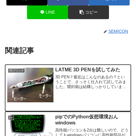
LINE
コピー
SEMICON
関連記事
LATME 3D PENを試してみた
3Dプリンタ
3D PEN？最近はこんなのあるの？とい
うことで、さっそく仕入れて試してみま
した。開封箱は結構しっかりしていま
す。あけるとこのような感じ、ふたが磁
石になっています。下には付属品が入っ
ています。アダプター、フィラメント、
説明書などなど。なるほ...
pipでのPython仮想環境おん
pip
windows
高性能パソコンを2台は難しいので、どう
してもwindowsパソコンに高性能部品が