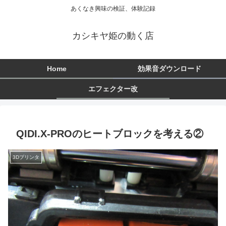
あくなき興味の検証、体験記録
カシキヤ姫の動く店
Home
効果音ダウンロード
エフェクター改
QIDI.X-PROのヒートブロックを考える②
3Dプリンタ