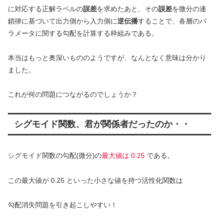
に対応する正解ラベルの
誤差
を求めたあと、その
誤差
を微分の連
鎖律に基づいて出力側から入力側に
逆伝播
することで、各層のパ
ラメータに関する勾配を計算する枠組みである。
本当はもっと奥深いもののようですが、なんとなく意味は分かり
ました。
これが何の問題につながるのでしょうか？
シグモイド関数、君が関係者だったのか・・
シグモイド関数の勾配(微分)の
最大値は 0.25
である。
この最大値が 0.25 といった小さな値を持つ活性化関数は
勾配消失問題を引き起こしやすい！