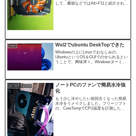
して、書籍などではAlt+F11と紹介されて
います。しかし、ピクリとも起動しな
い？？？もしかしてPCにNVIDIAのグラ
ボが入っていませんか？GeForce Ex...
Wsl2でubuntu DeskTopできた
Linux
Windowsの上にLinuxでおなじみの、
UbuntuというOSをGUIでのせられるとい
うことで、興味津々。Windowsターミナ
ルにコマンド入力したり、色々ダウンロ
ードしたりで、なんとかインストールで
きました。ちなみに私は素人です。
（笑）
ノートPCのファンで簡易水冷強
おバカチャレンジ
化
もう少し冷やしたい前回古くなった簡易
水冷をリメイクしました。フリーソフト
の、CoreTempでCPU温度を計測したと
ころ、普段使いではほぼ問題がないもの
の、私はマイクラしかやらないのです
が、ゲーム実行時の温度がマックスにな
ったままなかなか下...