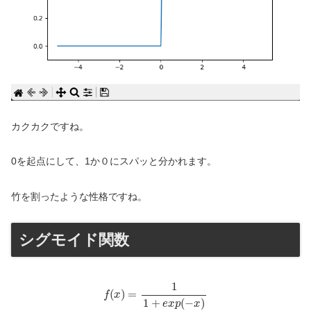
カクカクですね。
0を起点にして、1か０にスパッと分かれます。
竹を割ったような性格ですね。
シグモイド関数
f
(
x
)
=
1
1
+
e
x
p
(
−
x
)
1
(
)
=
f
x
1
+
(
−
)
e
x
p
x