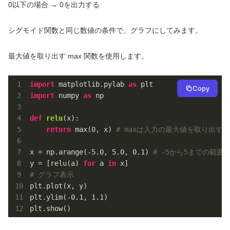
0以下の場合 → 0を出力する
シグモイド関数と同じ数値の条件で、グラフにしてみます。
最大値を取り出す max 関数を使用します。
import
 matplotlib.pylab 
as
Copy
import
 numpy 
as
 np

def
relu
(x)
:
return
 max(
0
, x) 
# maxは入力の最大値を取り出す
x = np.arange(
-5.0
, 
5.0
, 
0.1
) 
# -5から5までの範囲を
y = [relu(a) 
for
 a 
in
# グラフ表示
plt.plot(x, y)

plt.ylim(
-0.1
, 
1.1
)

plt.show()