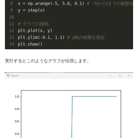
x = np.arange(
-5
, 
5.0
, 
0.1
) 
# -5から5までの範囲を0
y = step(x)

# グラフの描画
plt.plot(x, y)

plt.ylim(
-0.1
, 
1.1
) 
# y軸の範囲を指定
plt.show()
実行するとこのようなグラフが出現します。