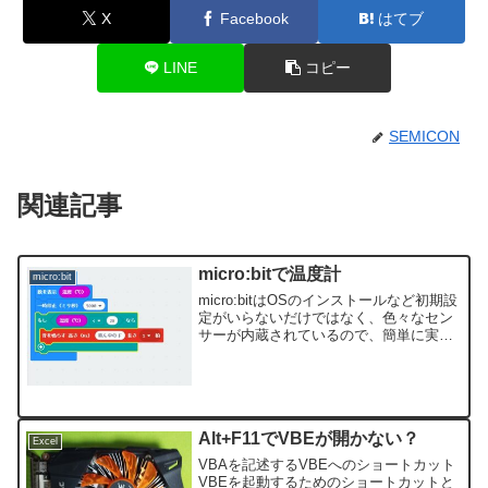
X
Facebook
はてブ
LINE
コピー
SEMICON
関連記事
micro:bitで温度計
micro:bit
micro:bitはOSのインストールなど初期設
定がいらないだけではなく、色々なセン
サーが内蔵されているので、簡単に実験
ができるのが魅力です。今回はお店に温
度計がないのでmicro:bitで作りました。
早速コードを書いてみるプログラム作成
ペ...
Alt+F11でVBEが開かない？
Excel
VBAを記述するVBEへのショートカット
VBEを起動するためのショートカットと