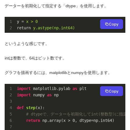
データーを初期化して指定する「dtype」を使用します。
y
 = 
x > 0
Copy
return
y.astype(np.int64)
というような感じです。
intは整数で、64はビット数です。
グラフを描画するには、matplotlibとnumpyを使用します。
import
 matplotlib.pylab 
as
Copy
import
 numpy 
as
 np

def
step
(x)
:
# dtypeで、データーを初期化してint(整数型)に指定
return
 np.array(x > 
0
, dtype=np.int64)
