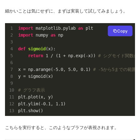
細かいことは気にせずに、まずは実装して試してみましょう。
import
 matplotlib.pylab 
as
Copy
import
 numpy 
as
 np

def
sigmoid
(x)
:
return
1
 / (
1
 + np.exp(-x)) 
# シグモイド関数の
x = np.arange(
-5.0
, 
5.0
, 
0.1
) 
# -5から5までの範囲を
y = sigmoid(x)

# グラフ表示
plt.plot(x, y)

plt.ylim(
-0.1
, 
1.1
)

plt.show()
こちらを実行すると、このようなブラフが表視されます。