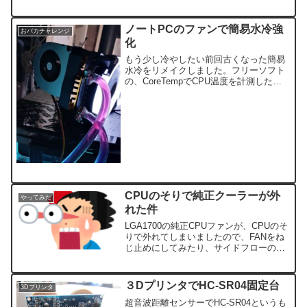
す。ミニファ...
ノートPCのファンで簡易水冷強
おバカチャレンジ
化
もう少し冷やしたい前回古くなった簡易
水冷をリメイクしました。フリーソフト
の、CoreTempでCPU温度を計測したと
ころ、普段使いではほぼ問題がないもの
の、私はマイクラしかやらないのです
が、ゲーム実行時の温度がマックスにな
ったままなかなか下...
CPUのそりで純正クーラーが外
やってみた
れた件
LGA1700の純正CPUファンが、CPUのそ
りで外れてしまいましたので、FANをね
じ止めにしてみたり、サイドフローの空
冷クーラーを試してみたりしました。
３DプリンタでHC-SR04固定台
3Dプリンタ
超音波距離センサーでHC-SR04というも