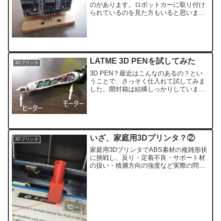
のがあります。ロボットカーに取り付け
られているのを見た方もいると思いま
す。今回はこのセンサーをしっかり固定
するものを作りました。とりあえず現物
ですいいですよね（笑）後ろ側ピンはギ
リギリ刺さるかと思い...
LATME 3D PENを試してみた
3Dプリンタ
3D PEN？最近はこんなのあるの？とい
うことで、さっそく仕入れて試してみま
した。開封箱は結構しっかりしていま
す。あけるとこのような感じ、ふたが磁
石になっています。下には付属品が入っ
ています。アダプター、フィラメント、
説明書などなど。なるほ...
いざ、家庭用3Dプリンタ？②
3Dプリンタ
家庭用3DプリンタでABS素材の複雑形状
に挑戦し、反り・定着不良・サポート材
の扱い・積層方向の強度など実際の問題
点を詳しく解説。スライス設定や配置の
工夫、仕上げ作業の現実、プリント例の
比較までをまとめた実力検証ログです。