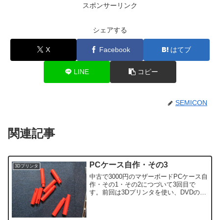
スポンサーリンク
シェアする
X
Facebook
はてブ
LINE
コピー
SEMICON
関連記事
PCケース自作・その3
3Dプリンタ
中古で3000円のマザーボードPCケース自
作・その1・その2につづいて3回目で
す。前回は3Dプリンタを使い、DVDの固
定枠を作成しました。3Dプリンタ三昧ま
ずは動作確認使用する部品が決まったの
で、とりあえず全部つないで動作確認で