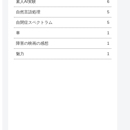
素人AI実験
6
自然言語処理
5
自閉症スペクトラム
5
車
1
障害の映画の感想
1
魅力
1