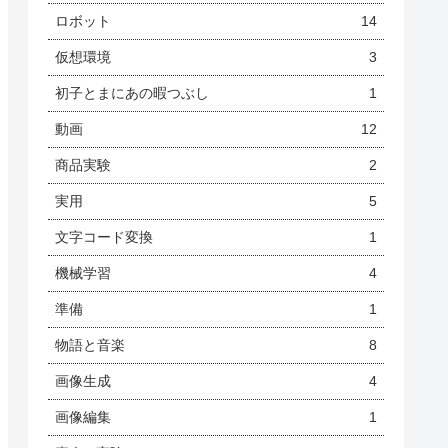
ロボット
14
仮想環境
3
初子とまにあの暇つぶし
1
動画
12
商品実験
2
実用
5
文字コード変換
1
機械学習
4
準備
1
物語と音楽
8
画像生成
4
画像編集
1