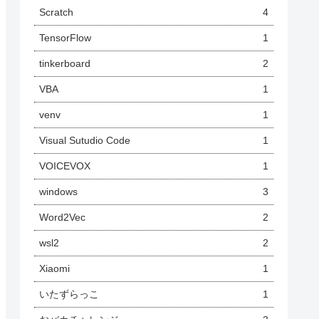
Scratch
4
TensorFlow
1
tinkerboard
2
VBA
1
venv
1
Visual Sutudio Code
1
VOICEVOX
1
windows
3
Word2Vec
2
wsl2
2
Xiaomi
1
いたずらっこ
1