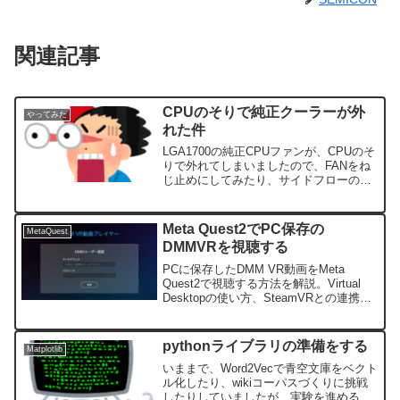
関連記事
CPUのそりで純正クーラーが外
やってみた
れた件
LGA1700の純正CPUファンが、CPUのそ
りで外れてしまいましたので、FANをね
じ止めにしてみたり、サイドフローの空
冷クーラーを試してみたりしました。
Meta Quest2でPC保存の
MetaQuest
DMMVRを視聴する
PCに保存したDMM VR動画をMeta
Quest2で視聴する方法を解説。Virtual
Desktopの使い方、SteamVRとの連携、
DMM VR Playerの起動手順、コントロー
ラー操作まで初心者向けに丁寧に紹介し
ます。
pythonライブラリの準備をする
Matplotlib
いままで、Word2Vecで青空文庫をベクト
ル化したり、wikiコーパスづくりに挑戦
したりしていましたが、実験を進めるた