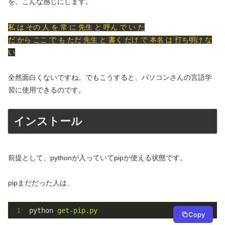
を、こんな感じにします。
私 は その 人 を 常 に 先生 と 呼ん で い た
だ から ここ で も ただ 先生 と 書く だけ で 本名 は 打ち明け な
い
全然面白くないですね。でもこうすると、パソコンさんの言語学
習に使用できるのです。
インストール
前提として、pythonが入っていてpipが使える状態です。
pipまだだった人は、
python
get-pip.py
Copy