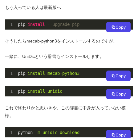
もう入っている人は最新版へ
pip 
install
--upgrade pip
Copy
そうしたらmecab-python3をインストールするのですが、
一緒に、UniDicという辞書もインストールします。
pip
install mecab-python3
Copy
pip
install unidic
Copy
これで終わりかと思いきや、この辞書に中身が入っていない模
様。
python
-m unidic download
Copy