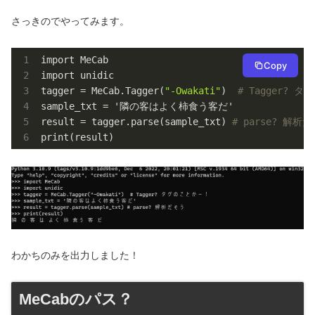
さっきのでやってみます。
import MeCab

Copy
import unidic

tagger = MeCab.Tagger(
"-Owakati"
)  
# Tagger? 
sample_txt = '隣の客はよく柿食う客だ'

result = tagger.parse(sample_txt) 
# parse? 解析
print(result)
わかちのみを出力しました！
MeCabのパス？