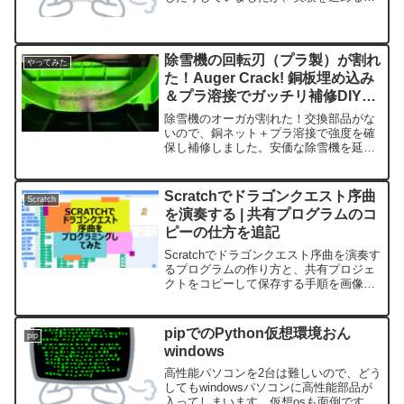
めにpythonのライブラリを入れておくこ
とにしました。
除雪機の回転刃（プラ製）が割れ
やってみた
た！Auger Crack! 銅板埋め込み
＆プラ溶接でガッチリ補修DIY
Repair 実録
除雪機のオーガが割れた！交換部品がな
いので、銅ネット＋プラ溶接で強度を確
保し補修しました。安価な除雪機を延命
したい人向けの実践DIYレポート。
Scratchでドラゴンクエスト序曲
Scratch
を演奏する | 共有プログラムのコ
ピーの仕方を追記
Scratchでドラゴンクエスト序曲を演奏す
るプログラムの作り方と、共有プロジェ
クトをコピーして保存する手順を画像付
きで解説。6パート450ブロックの実例も
公開。
pipでのPython仮想環境おん
pip
windows
高性能パソコンを2台は難しいので、どう
してもwindowsパソコンに高性能部品が
入ってしまいます。仮想osも面倒です