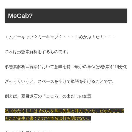
MeCab?
エムイーキャブ？ミーキャブ？・・・！めかぶ！だ！・・・
これは形態素解析をするものです。
形態素解析→言語において意味を持つ最小の単位(形態素)に細分化
ざっくりいうと、スペースを空けて単語を分けることです。
例えば、夏目漱石の「こころ」の出だしの文章
私《わたくし》はその人を常に先生と呼んでいた。だからここで
もただ先生と書くだけで本名は打ち明けない。