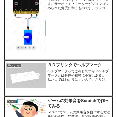
す。サーボって？モーターがジコジコ決
められた角度に動くものです。ラジコン
とかロボの関節とかになります。
micro:bitやRaspberry-Piで使用するのは
ラジコンで使うものよりも、少し小さい
マイクロ...
３Ｄプリンタでヘルプマーク
3Dプリンタ
ヘルプマークってご存じですか？ヘルプ
マークとは身体や精神に不安はあるが、
見た目ではわかりにくいので、さりげな
くサポートをお願いする趣旨のマークで
す。このようなやつですつけているかた
を見かけたこともあるかと思います。発
達障害者も携帯してもよい...
ゲームの効果音をScratchで作っ
Scratch
てみる
Scratchでゲームの効果音を自作する方法
を初心者向けに解説。音楽拡張の使い