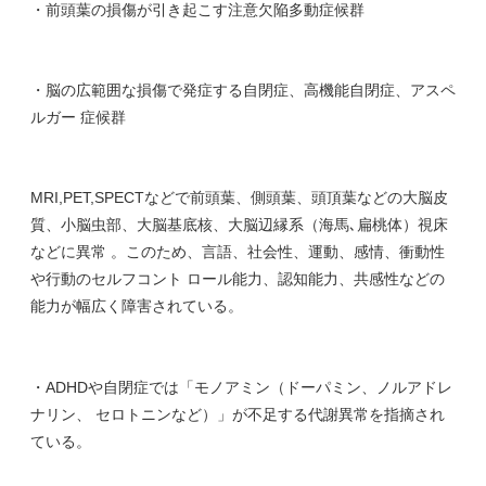
・前頭葉の損傷が引き起こす注意欠陥多動症候群
・脳の広範囲な損傷で発症する自閉症、高機能自閉症、アスペ
ルガー 症候群
MRI,PET,SPECTなどで前頭葉、側頭葉、頭頂葉などの大脳皮
質、小脳虫部、大脳基底核、大脳辺縁系（海馬､扁桃体）視床
などに異常 。このため、言語、社会性、運動、感情、衝動性
や行動のセルフコント ロール能力、認知能力、共感性などの
能力が幅広く障害されている。
・ADHDや自閉症では「モノアミン（ドーパミン、ノルアドレ
ナリン、 セロトニンなど）」が不足する代謝異常を指摘され
ている。