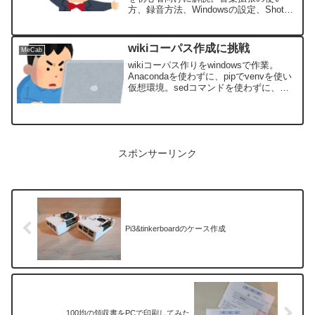
方、録音方法、Windowsの設定、Shotcut
での編集まで、無料でできる手順を丁寧
に紹介します。
wikiコーパス作成に挑戦
MeCab
wikiコーパス作りをwindowsで作業。
Anacondaを使わずに、pipでvenvを使い
仮想環境。sedコマンドを使わずに、何
とか完成しました。これでも精度はまだ
まだかもしれませんが、第一歩としては
よいでしょう。
スポンサーリンク
Pi3&tinkerboardのケース作成
100均の領収書をPCで印刷してみた