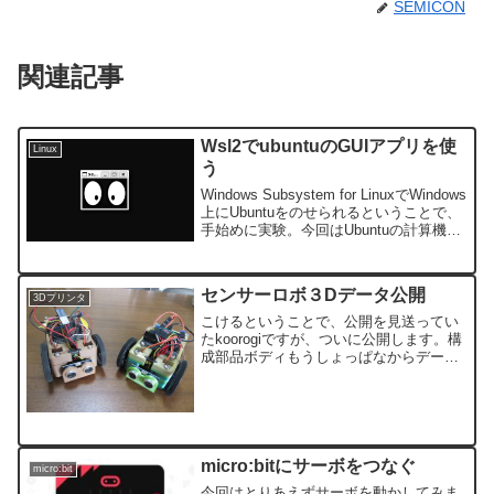
SEMICON
関連記事
Wsl2でubuntuのGUIアプリを使
Linux
う
Windows Subsystem for LinuxでWindows
上にUbuntuをのせられるということで、
手始めに実験。今回はUbuntuの計算機や
なんかが動かせました。今はこれで満
足。Ubuntuそのもののインストールは次
回にします。
センサーロボ３Dデータ公開
3Dプリンタ
こけるということで、公開を見送ってい
たkoorogiですが、ついに公開します。構
成部品ボディもうしょっぱなからデータ
ー出しちゃいます。まず今回は3点の部品
構成。センサー取り付けパーツkoorogi蓋
koorogi底ですね。その他部品このよう...
micro:bitにサーボをつなぐ
micro:bit
今回はとりあえずサーボを動かしてみま