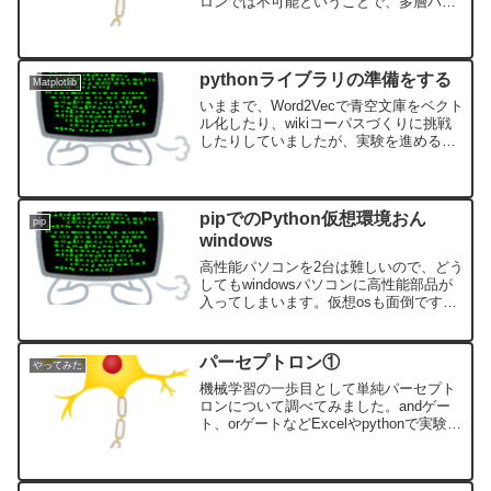
ロンでは不可能ということで、多層パー
セプトロンについて調べてみました。
pythonライブラリの準備をする
Matplotlib
いままで、Word2Vecで青空文庫をベクト
ル化したり、wikiコーパスづくりに挑戦
したりしていましたが、実験を進めるた
めにpythonのライブラリを入れておくこ
とにしました。
pipでのPython仮想環境おん
pip
windows
高性能パソコンを2台は難しいので、どう
してもwindowsパソコンに高性能部品が
入ってしまいます。仮想osも面倒です
し、もう少し手軽にwindowsで実験環境
をつくりたい！でもAnacondaはそんなに
使わない。といったわけで、pipで環境作
パーセプトロン①
やってみた
りをしてみました。
機械学習の一歩目として単純パーセプト
ロンについて調べてみました。andゲー
ト、orゲートなどExcelやpythonで実験し
てみました。