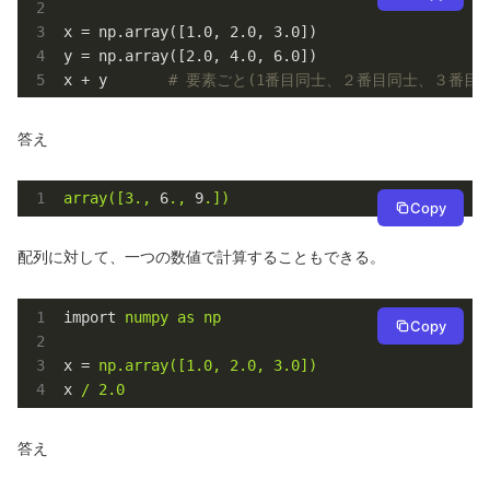
x = np.array([1.0, 2.0, 3.0])

y = np.array([2.0, 4.0, 6.0])

x + y       
# 要素ごと(1番目同士、２番目同士、３番目
答え
array([3.,
6
.,
9
.])
Copy
配列に対して、一つの数値で計算することもできる。
import
numpy as np
Copy
x
 = 
np.array([1.0, 2.0, 3.0])
x
/ 2.0
答え