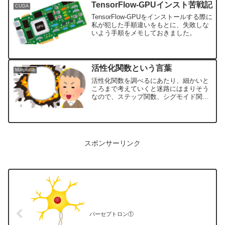
TensorFlow-GPUインスト苦戦記
CUDA
TensorFlow-GPUをインストールする際に
私が犯した手順違いをもとに、失敗しな
いよう手順をメモしておきました。
活性化関数という言葉
Matplotlib
活性化関数を調べるにあたり、細かいと
ころまで考えていくと迷路にはまりそう
なので、ステップ関数、シグモイド関
数、ReLu関数で、実際のグラフを作って
みて「ふわっと」理解。自分の学習用な
ので、正確なところは専門家の記事をお
読みくださいね。
スポンサーリンク
パーセプトロン①