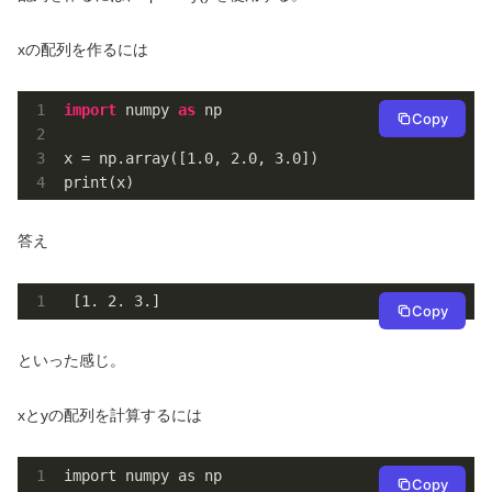
xの配列を作るには
import
 numpy 
as
 np

Copy
x = np.array([
1.0
, 
2.0
, 
3.0
])

print(x)
答え
 [
1.
2.
3.
]
Copy
といった感じ。
xとyの配列を計算するには
import numpy as np

Copy