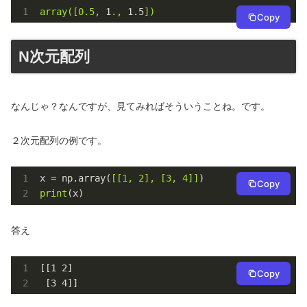
array([0.5,
1
.,
1.5
])
Copy
N次元配列
なんじゃ？なんですが、見てみればそういうことね。です。
２次元配列の例です。
x = np.array(
[[1, 2], [3, 4]]
Copy
print
(x)
答え
[[
1
2
]

Copy
 [
3
4
]]