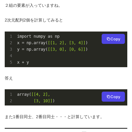
２組の要素が入っていますね。
2次元配列2個を計算してみると
import numpy as np

Copy
x = np.array(
[[1, 2], [3, 4]]
)

y = np.array(
[[3, 0], [0, 6]]
)

x + y
答え
array(
[[4, 2], 

Copy
       [3, 10]]
)
また1番目同士、2番目同士・・・と計算しています。