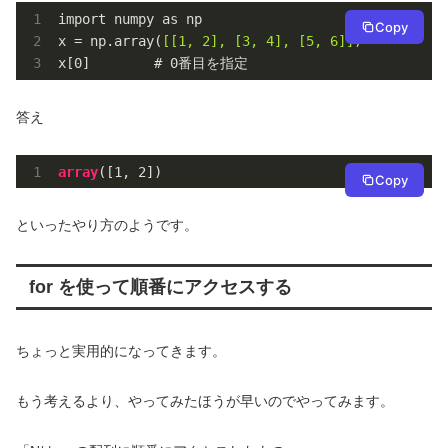
import numpy as np

Copy
x = np.array(
[[1, 2], [3, 4], [5, 6]]
)

x[
0
]        # 
0
番目を指定
答え
array
([
1
, 
2
])
Copy
といったやり方のようです。
for を使って順番にアクセスする
ちょっと実用的になってきます。
もう考えるより、やってみたほうが早いのでやってみます。