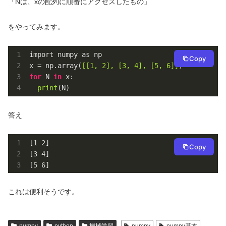
「Nは、xの配列に順番にアクセスしたもの」
をやってみます。
import numpy as np

Copy
x = np.array(
[[1, 2], [3, 4], [5, 6]]
for
 N 
in
 x:

print
(N)
答え
[
1
2
]

Copy
[
3
4
]

[
5
6
]
これは便利そうです。