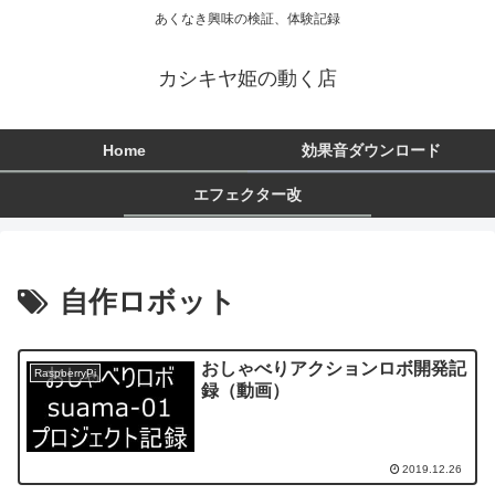
あくなき興味の検証、体験記録
カシキヤ姫の動く店
Home
効果音ダウンロード
エフェクター改
自作ロボット
おしゃべりアクションロボ開発記
RaspberryPi
録（動画）
2019.12.26