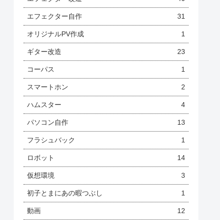
エフェクター自作
31
オリジナルPV作成
1
ギター改造
23
コーパス
1
スマートホン
2
ハムスター
4
パソコン自作
13
フラシュバック
1
ロボット
14
仮想環境
3
初子とまにあの暇つぶし
1
動画
12