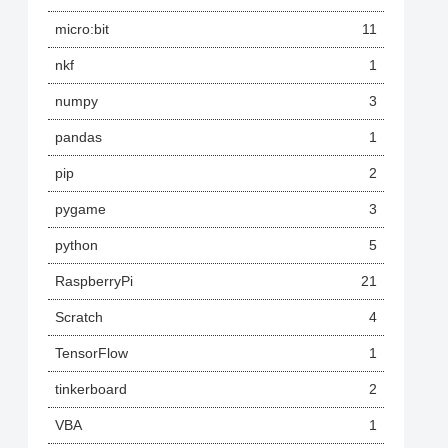
micro:bit
11
nkf
1
numpy
3
pandas
1
pip
2
pygame
3
python
5
RaspberryPi
21
Scratch
4
TensorFlow
1
tinkerboard
2
VBA
1