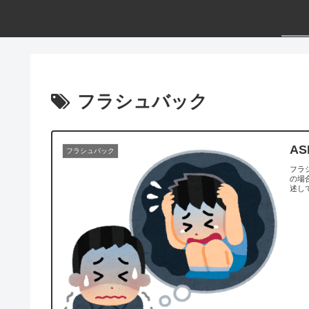
フラシュバック
A
フラシュバック
フラ
の場
述し