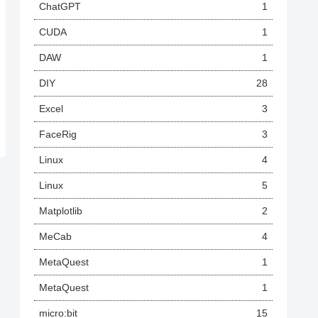
ChatGPT
1
CUDA
1
DAW
1
DIY
28
Excel
3
FaceRig
3
Linux
4
Linux
5
Matplotlib
2
MeCab
4
MetaQuest
1
MetaQuest
1
micro:bit
15