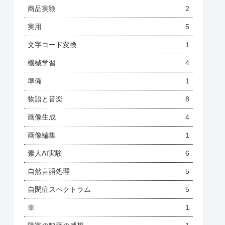
商品実験
2
実用
5
文字コード変換
1
機械学習
4
準備
1
物語と音楽
8
画像生成
4
画像編集
1
素人AI実験
6
自然言語処理
5
自閉症スペクトラム
5
車
1