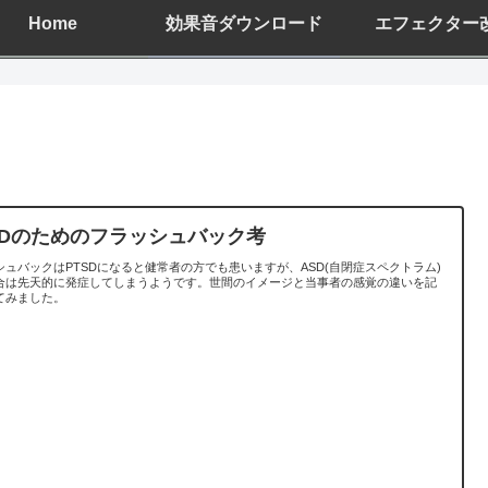
Home
効果音ダウンロード
エフェクター
SDのためのフラッシュバック考
シュバックはPTSDになると健常者の方でも患いますが、ASD(自閉症スペクトラム)
合は先天的に発症してしまうようです。世間のイメージと当事者の感覚の違いを記
てみました。