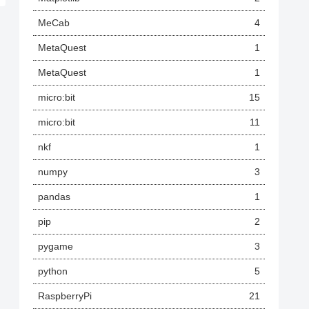
MeCab
4
MetaQuest
1
MetaQuest
1
micro:bit
15
micro:bit
11
nkf
1
numpy
3
pandas
1
pip
2
pygame
3
python
5
RaspberryPi
21