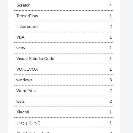
Scratch
4
TensorFlow
1
tinkerboard
2
VBA
1
venv
1
Visual Sutudio Code
1
VOICEVOX
1
windows
3
Word2Vec
2
wsl2
2
Xiaomi
1
いたずらっこ
1