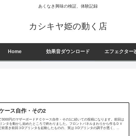
あくなき興味の検証、体験記録
カシキヤ姫の動く店
Home
効果音ダウンロード
エフェクター
Cケース自作・その2
で3000円のマザーボードＰＣケース自作・その1に続いての投稿になります。前回は
プリンタを動かし始めたところで終わりました。フロントパネルまわりから作るＤＶ
定前置き前回３Dプリンタを起動したものの、実は３Dプリンタの調子が悪く、...