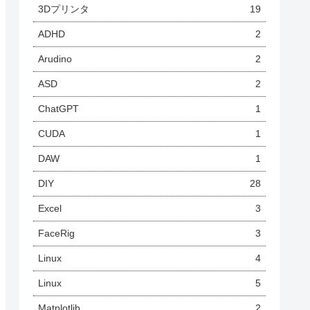
3Dプリンタ
19
ADHD
2
Arudino
2
ASD
2
ChatGPT
1
CUDA
1
DAW
1
DIY
28
Excel
3
FaceRig
3
Linux
4
Linux
5
Matplotlib
2