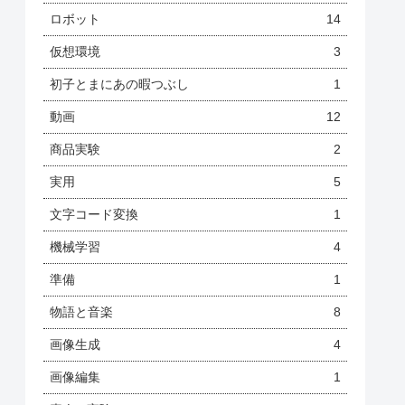
ロボット
14
仮想環境
3
初子とまにあの暇つぶし
1
動画
12
商品実験
2
実用
5
文字コード変換
1
機械学習
4
準備
1
物語と音楽
8
画像生成
4
画像編集
1