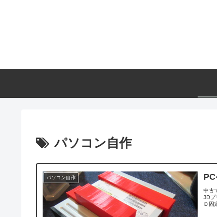
パソコン自作
P
パソコン自作
中古
3D
Ｄ固