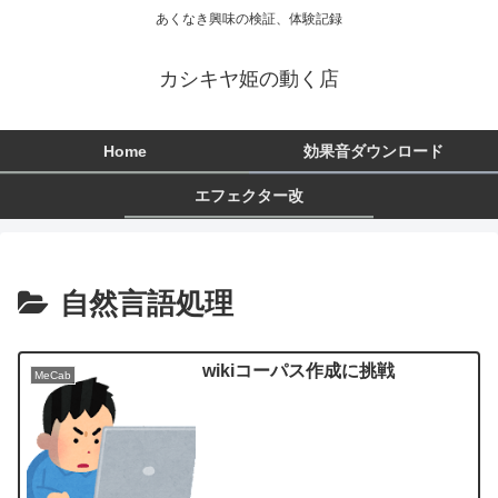
あくなき興味の検証、体験記録
カシキヤ姫の動く店
Home
効果音ダウンロード
エフェクター改
自然言語処理
wikiコーパス作成に挑戦
MeCab